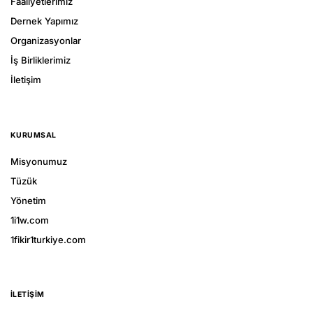
Faaliyetlerimiz
Dernek Yapımız
Organizasyonlar
İş Birliklerimiz
İletişim
KURUMSAL
Misyonumuz
Tüzük
Yönetim
1i1w.com
1fikir1turkiye.com
İLETIŞIM